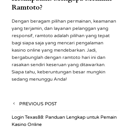
Ramtoto?
Dengan beragam pilihan permainan, keamanan
yang terjamin, dan layanan pelanggan yang
responsif, ramtoto adalah pilihan yang tepat
bagi siapa saja yang mencari pengalaman
kasino online yang mendebarkan. Jadi,
bergabunglah dengan ramtoto hari ini dan
rasakan sendiri keseruan yang ditawarkan.
Siapa tahu, keberuntungan besar mungkin
sedang menunggu Anda!
Post
PREVIOUS POST
navigation
Login Texas88: Panduan Lengkap untuk Pemain
Kasino Online