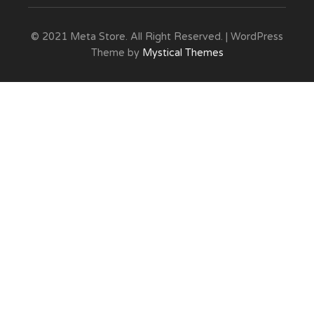
© 2021 Meta Store. All Right Reserved. | WordPress
Theme by
Mystical Themes