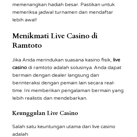
memenangkan hadiah besar. Pastikan untuk
memeriksa jadwal turnamen dan mendaftar
lebih awal!
Menikmati Live Casino di
Ramtoto
Jika Anda merindukan suasana kasino fisik,
live
casino
di ramtoto adalah solusinya. Anda dapat
bermain dengan dealer langsung dan
berinteraksi dengan pemain lain secara real-
time. Ini memberikan pengalaman bermain yang
lebih realistis dan mendebarkan.
Keunggulan Live Casino
Salah satu keuntungan utama dari live casino
adalah: