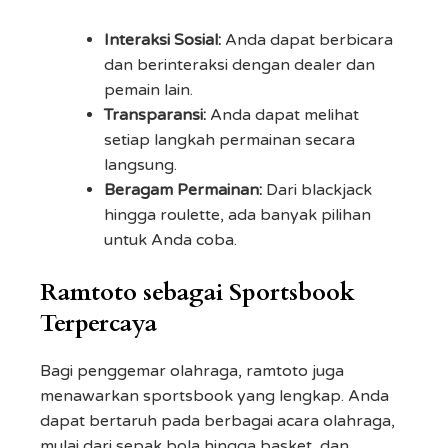
Interaksi Sosial:
Anda dapat berbicara
dan berinteraksi dengan dealer dan
pemain lain.
Transparansi:
Anda dapat melihat
setiap langkah permainan secara
langsung.
Beragam Permainan:
Dari blackjack
hingga roulette, ada banyak pilihan
untuk Anda coba.
Ramtoto sebagai Sportsbook
Terpercaya
Bagi penggemar olahraga, ramtoto juga
menawarkan sportsbook yang lengkap. Anda
dapat bertaruh pada berbagai acara olahraga,
mulai dari sepak bola hingga basket, dan