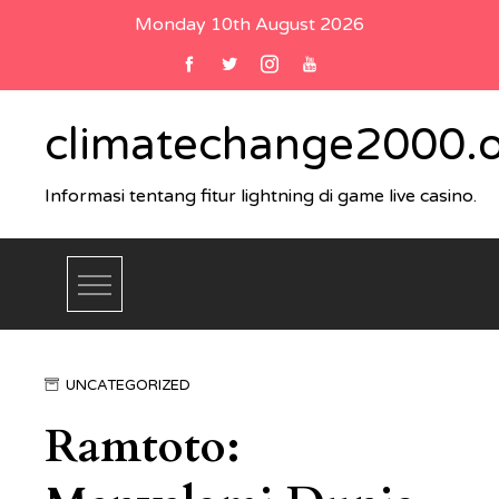
Skip
Monday 10th August 2026
to
content
climatechange2000.
Informasi tentang fitur lightning di game live casino.
UNCATEGORIZED
Ramtoto: