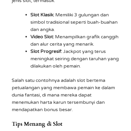
jenis slot, termasuk:
Slot Klasik:
Memiliki 3 gulungan dan
simbol tradisional seperti buah-buahan
dan angka.
Video Slot:
Menampilkan grafik canggih
dan alur cerita yang menarik.
Slot Progresif:
Jackpot yang terus
meningkat seiring dengan taruhan yang
dilakukan oleh pemain.
Salah satu contohnya adalah slot bertema
petualangan yang membawa pemain ke dalam
dunia fantasi, di mana mereka dapat
menemukan harta karun tersembunyi dan
mendapatkan bonus besar.
Tips Menang di Slot