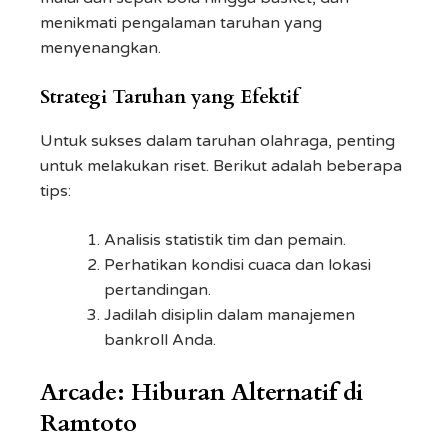
menikmati pengalaman taruhan yang
menyenangkan.
Strategi Taruhan yang Efektif
Untuk sukses dalam taruhan olahraga, penting
untuk melakukan riset. Berikut adalah beberapa
tips:
Analisis statistik tim dan pemain.
Perhatikan kondisi cuaca dan lokasi
pertandingan.
Jadilah disiplin dalam manajemen
bankroll Anda.
Arcade: Hiburan Alternatif di
Ramtoto