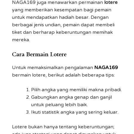
NAGA169 juga menawarkan permainan
lotere
yang memberikan kesempatan bagi pemain
untuk mendapatkan hadiah besar. Dengan
berbagai jenis undian, pemain dapat membeli
tiket dan berharap keberuntungan memihak
mereka.
Cara Bermain Lotere
Untuk memaksimalkan pengalaman
NAGA169
bermain lotere, berikut adalah beberapa tips:
Pilih angka yang memiliki makna pribadi.
Gabungkan angka genap dan ganjil
untuk peluang lebih baik.
Ikuti statistik angka yang sering keluar.
Lotere bukan hanya tentang keberuntungan;