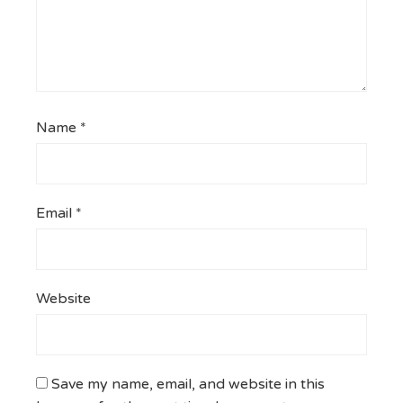
Name
*
Email
*
Website
Save my name, email, and website in this