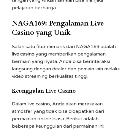
tangan yang Anda mainkan bisa menjadi
pelajaran berharga.
NAGA169: Pengalaman Live
Casino yang Unik
Salah satu fitur menarik dari NAGA169 adalah
live casino
yang memberikan pengalaman
bermain yang nyata. Anda bisa berinteraksi
langsung dengan dealer dan pemain lain melalui
video streaming berkualitas tinggi.
Keunggulan Live Casino
Dalam live casino, Anda akan merasakan
atmosfer yang tidak bisa didapatkan dari
permainan online biasa. Berikut adalah
beberapa keunggulan dari permainan ini: