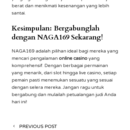
berat dan menikmati kesenangan yang lebih
santai.
Kesimpulan: Bergabunglah
dengan NAGA169 Sekarang!
NAGA169 adalah pilihan ideal bagi mereka yang
mencari pengalaman
online casino
yang
komprehensif. Dengan berbagai permainan
yang menarik, dari slot hingga live casino, setiap
pemain pasti menemukan sesuatu yang sesuai
dengan selera mereka. Jangan ragu untuk
bergabung dan mulailah petualangan judi Anda
hari ini!
Post
PREVIOUS POST