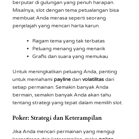
berputar di gulungan yang penuh harapan.
Misalnya, slot dengan tema petualangan bisa
membuat Anda merasa seperti seorang
penjelajah yang mencari harta karun.
Ragam tema yang tak terbatas
Peluang menang yang menarik
Grafis dan suara yang memukau
Untuk meningkatkan peluang Anda, penting
untuk memahami
payline
dan
volatilitas
dari
setiap permainan. Semakin banyak Anda
bermain, semakin banyak Anda akan tahu
tentang strategi yang tepat dalam memilih slot.
Poker: Strategi dan Keterampilan
Jika Anda mencari permainan yang menguji