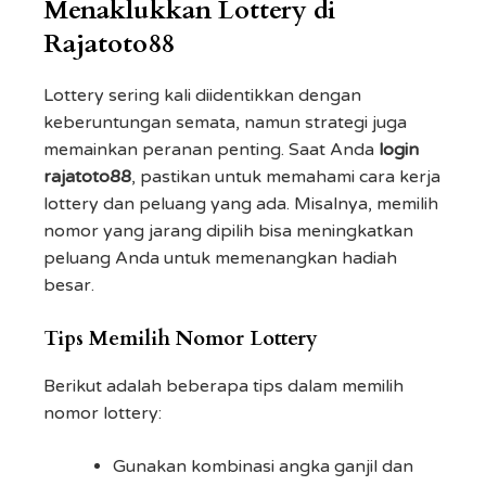
Menaklukkan Lottery di
Rajatoto88
Lottery sering kali diidentikkan dengan
keberuntungan semata, namun strategi juga
memainkan peranan penting. Saat Anda
login
rajatoto88
, pastikan untuk memahami cara kerja
lottery dan peluang yang ada. Misalnya, memilih
nomor yang jarang dipilih bisa meningkatkan
peluang Anda untuk memenangkan hadiah
besar.
Tips Memilih Nomor Lottery
Berikut adalah beberapa tips dalam memilih
nomor lottery:
Gunakan kombinasi angka ganjil dan