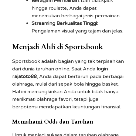
Beragam Permainan:
Dari blackjack
hingga roulette, Anda dapat
menemukan berbagai jenis permainan.
Streaming Berkualitas Tinggi:
Pengalaman visual yang tajam dan jelas.
Menjadi Ahli di Sportsbook
Sportsbook adalah bagian yang tak terpisahkan
dari dunia taruhan online. Saat Anda
login
rajatoto88
, Anda dapat bertaruh pada berbagai
olahraga, mulai dari sepak bola hingga basket.
Hal ini memungkinkan Anda untuk tidak hanya
menikmati olahraga favori, tetapi juga
berpotensi mendapatkan keuntungan finansial.
Memahami Odds dan Taruhan
Untuk menjadi sukses dalam taruhan olahraga,