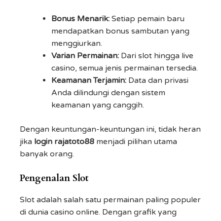
Bonus Menarik:
Setiap pemain baru
mendapatkan bonus sambutan yang
menggiurkan.
Varian Permainan:
Dari slot hingga live
casino, semua jenis permainan tersedia.
Keamanan Terjamin:
Data dan privasi
Anda dilindungi dengan sistem
keamanan yang canggih.
Dengan keuntungan-keuntungan ini, tidak heran
jika
login rajatoto88
menjadi pilihan utama
banyak orang.
Pengenalan Slot
Slot adalah salah satu permainan paling populer
di dunia casino online. Dengan grafik yang